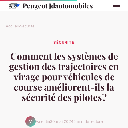
Peugeot Jdautomobiles
Accueil
›
Sécurité
SÉCURITÉ
Comment les systèmes de
gestion des trajectoires en
virage pour véhicules de
course améliorent-ils la
sécurité des pilotes?
Valentin
30 mai 2024
5 min de lecture
V