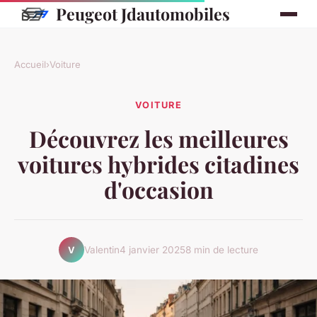
Peugeot Jdautomobiles
Accueil
›
Voiture
VOITURE
Découvrez les meilleures
voitures hybrides citadines
d'occasion
Valentin
4 janvier 2025
8 min de lecture
V