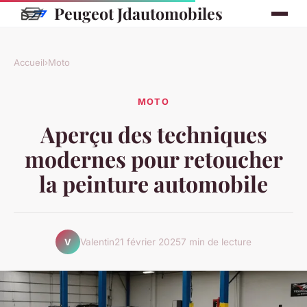
Peugeot Jdautomobiles
Accueil
›
Moto
MOTO
Aperçu des techniques
modernes pour retoucher
la peinture automobile
Valentin
21 février 2025
7 min de lecture
V