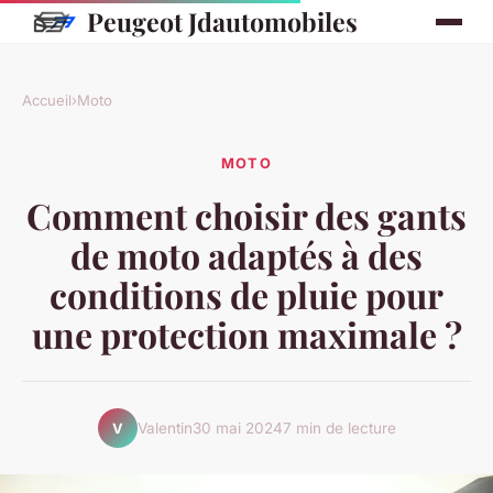
Peugeot Jdautomobiles
Accueil
›
Moto
MOTO
Comment choisir des gants
de moto adaptés à des
conditions de pluie pour
une protection maximale ?
Valentin
30 mai 2024
7 min de lecture
V